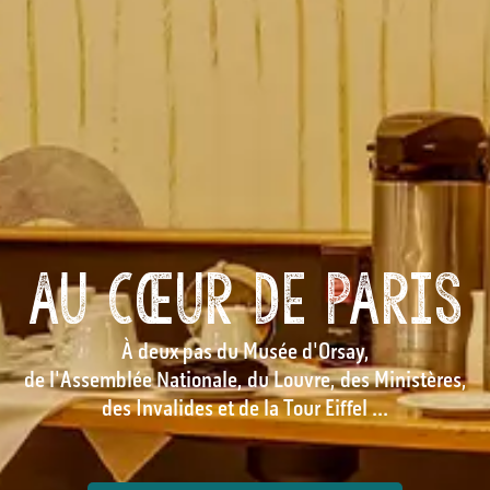
AU CŒUR DE PARIS
À deux pas du Musée d'Orsay,
de l'Assemblée Nationale, du Louvre, des Ministères,
des Invalides et de la Tour Eiffel ...